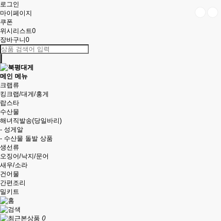
로그인
마이페이지
쿠폰
위시리스트
0
장바구니
0
메인 메뉴
크랩류
킹크랩/대게/홍게
랍스타
수산물
해녀직발송(당일바리)
-
성게알
-
수산물 돌발 상품
생선류
오징어/낙지/문어
새우/소라
건어물
간편조리
밀키트
0