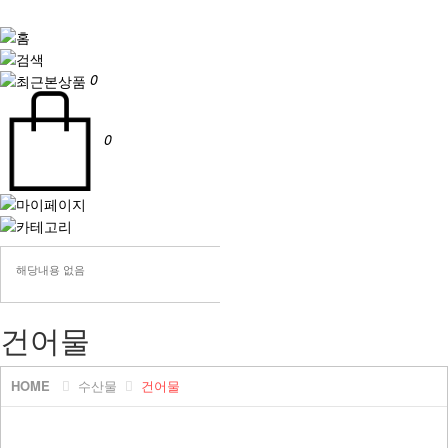
0
0
해당내용 없음
건어물
HOME
수산물
건어물